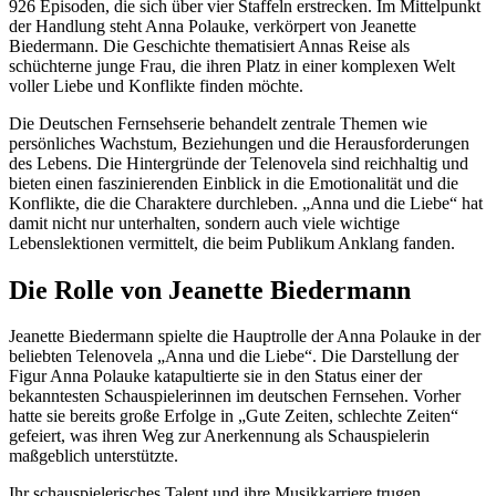
926 Episoden, die sich über vier Staffeln erstrecken. Im Mittelpunkt
der Handlung steht Anna Polauke, verkörpert von Jeanette
Biedermann. Die Geschichte thematisiert Annas Reise als
schüchterne junge Frau, die ihren Platz in einer komplexen Welt
voller Liebe und Konflikte finden möchte.
Die Deutschen Fernsehserie behandelt zentrale Themen wie
persönliches Wachstum, Beziehungen und die Herausforderungen
des Lebens. Die Hintergründe der Telenovela sind reichhaltig und
bieten einen faszinierenden Einblick in die Emotionalität und die
Konflikte, die die Charaktere durchleben. „Anna und die Liebe“ hat
damit nicht nur unterhalten, sondern auch viele wichtige
Lebenslektionen vermittelt, die beim Publikum Anklang fanden.
Die Rolle von Jeanette Biedermann
Jeanette Biedermann spielte die Hauptrolle der Anna Polauke in der
beliebten Telenovela „Anna und die Liebe“. Die Darstellung der
Figur Anna Polauke katapultierte sie in den Status einer der
bekanntesten Schauspielerinnen im deutschen Fernsehen. Vorher
hatte sie bereits große Erfolge in „Gute Zeiten, schlechte Zeiten“
gefeiert, was ihren Weg zur Anerkennung als Schauspielerin
maßgeblich unterstützte.
Ihr schauspielerisches Talent und ihre Musikkarriere trugen