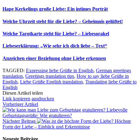
Hape Kerkelings große Liebe: Ein intimes Porträt
Welche Uhrzeit steht für die Liebe? – Geheimnis gelüftet!
Welche Tarotkarte steht für Liebe? – Liebesorakel
Liebeserklärung: „Wie sehr ich dich liebe – Text“
Anzeichen einer Beziehung ohne Liebe erkennen
TAGGED:
Expressing liebe Grüße in English
,
German greetings
translation
,
Greetings translation tips
,
How to say liebe Grüße in
English
,
Liebe Grüße English translation
,
Translating liebe Grüße to
English
Diesen Artikel teilen
Link kopieren
ausdrucken
Vorheriger Artikel
Liebevolle
Geburtstagsgrüße: Wie gratulieren?
Nächster Beitrag
Höchste
Form der Liebe – Einblick und Erkenntnisse
Neueste Beiträge