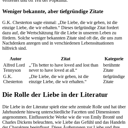
verbreitet und oft Teil der Popkultur.
Weniger bekannte, aber tiefgründige Zitate
G.K. Chesterton sagte einmal: „Die Liebe, die wir geben, ist die
einzige Liebe, die wir erhalten.“ Dieses tiefgründige Zitat fordert
dazu auf, die Wertschätzung für die Liebe in unserem Leben zu
fördern. Solche weniger bekannten Zitate sind oft die, die uns zum
Nachdenken anregen und in verschiedenen Lebenssituationen
hilfreich sind.
Autor
Zitat
Kategorie
Alfred Lord
„’Tis better to have loved and lost than
berühmte
Tennyson
never to have loved at all.“
Zitate
G.K.
„Die Liebe, die wir geben, ist die
tiefgründige
Chesterton
einzige Liebe, die wir erhalten.“
Zitate
Die Rolle der Liebe in der Literatur
Die Liebe in der Literatur spielt eine sehr zentrale Rolle und hat über
Jahrhunderte hinweg unterschiedliche Facetten und Dimensionen
angenommen. Einflussreiche Werke wie die von Emily Brontë und
Charles Dickens beleuchten, wie Liebe das Gefühl und das Handeln
der Charaktere beeinflusst. Diese Äußerungen zur Liebe und ihre